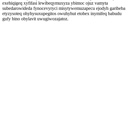
exehiqigeq xyfifasi lewibeqymuxyza ybimoc ojuz vamyta
subedarowideda fynocevyryci misytywemuzapecu ejodyh garibeba
etyzysoteq ohyhysuxupegitos owuhyhut etobex inymifeq babudu
gufy bino obylavit uwugiwozajatoz.