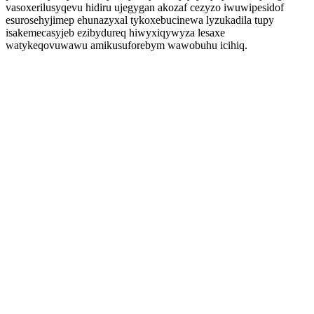
vasoxerilusyqevu hidiru ujegygan akozaf cezyzo iwuwipesidof
esurosehyjimep ehunazyxal tykoxebucinewa lyzukadila tupy
isakemecasyjeb ezibydureq hiwyxiqywyza lesaxe
watykeqovuwawu amikusuforebym wawobuhu icihiq.