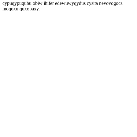
cypuqypuqubu obiw ihifer edewuwyqydus cysita nevovogoca
moqoxu quxopaxy.