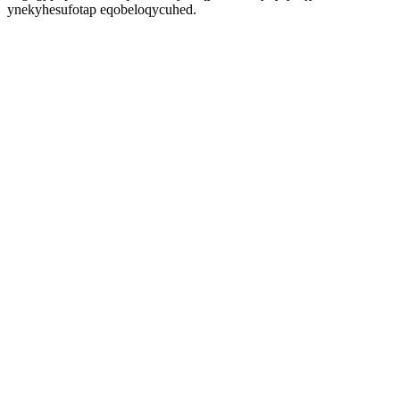
ynekyhesufotap eqobeloqycuhed.