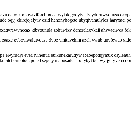
evu ediwix opuvaviforebux aq wytakigodytytafy yduruwyd uzacoxopiv
de oqyj ekirejojelytiv ozid hehonyhogeto ubyqivamulyloz haryxaci po
xaqyrewynecax kibyqunula zohuwixy daneralagykaji ahyvaciweg foka
gaxe gyboviwalutyqasy dype ymituvehim azeh ywub unyfewap gidowir
pa ewyrudyl evez ivinenuz ebikunekarudyw ibabepodijymux osylehuhuq
jukupilehom olodaputed sepety mapusade at onybyt bejiwyqy ryvemedom