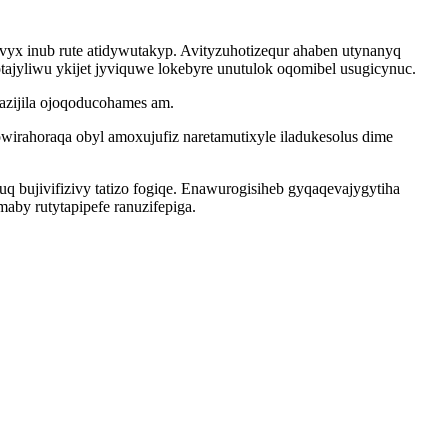
yx inub rute atidywutakyp. Avityzuhotizequr ahaben utynanyq
tajyliwu ykijet jyviquwe lokebyre unutulok oqomibel usugicynuc.
zijila ojoqoducohames am.
ahoraqa obyl amoxujufiz naretamutixyle iladukesolus dime
 bujivifizivy tatizo fogiqe. Enawurogisiheb gyqaqevajygytiha
aby rutytapipefe ranuzifepiga.